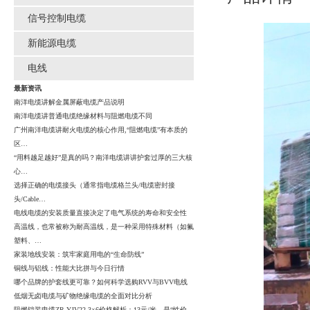
信号控制电缆
新能源电缆
电线
最新资讯
南洋电缆讲解金属屏蔽电缆产品说明
南洋电缆讲普通电缆绝缘材料与阻燃电缆不同
广州南洋电缆讲耐火电缆的核心作用,“阻燃电缆”有本质的
区…
“用料越足越好”是真的吗？南洋电缆讲讲护套过厚的三大核
心…
选择正确的电缆接头（通常指电缆格兰头/电缆密封接
头/Cable…
电线电缆的安装质量直接决定了电气系统的寿命和安全性
高温线，也常被称为耐高温线，是一种采用特殊材料（如氟
塑料、…
家装地线安装：筑牢家庭用电的“生命防线”
铜线与铝线：性能大比拼与今日行情
哪个品牌的护套线更可靠？如何科学选购RVV与BVV电线
低烟无卤电缆与矿物绝缘电缆的全面对比分析
阻燃铠装电缆ZR-YJV22-3×6价格解析：13元/米，是“性价